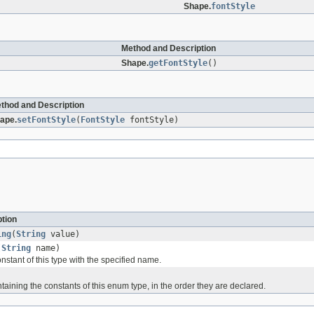
Shape.
fontStyle
Method and Description
Shape.
getFontStyle
()
thod and Description
ape.
setFontStyle
(
FontStyle
fontStyle)
tion
ing
(
String
value)
(
String
name)
stant of this type with the specified name.
)
taining the constants of this enum type, in the order they are declared.