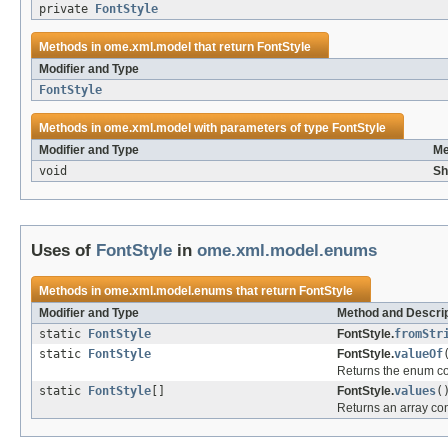
private
FontStyle
Methods in
ome.xml.model
that return
FontStyle
Modifier and Type
FontStyle
Methods in
ome.xml.model
with parameters of type
FontStyle
Modifier and Type
Me
void
Sh
Uses of
FontStyle
in
ome.xml.model.enums
Methods in
ome.xml.model.enums
that return
FontStyle
Modifier and Type
Method and Descrip
static
FontStyle
FontStyle.
fromStr
static
FontStyle
FontStyle.
valueOf
Returns the enum con
static
FontStyle
[]
FontStyle.
values
(
Returns an array con