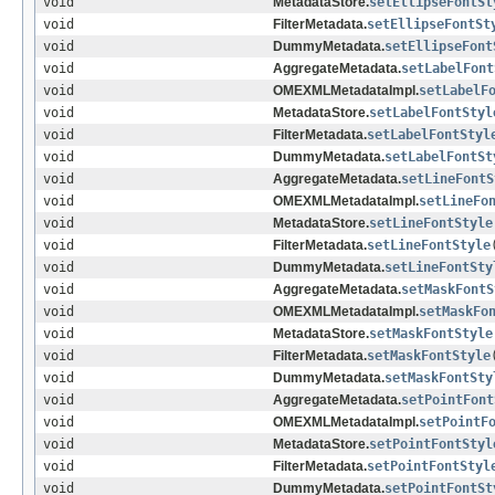
void
MetadataStore.
setEllipseFontSt
void
FilterMetadata.
setEllipseFontSt
void
DummyMetadata.
setEllipseFont
void
AggregateMetadata.
setLabelFont
void
OMEXMLMetadataImpl.
setLabelF
void
MetadataStore.
setLabelFontStyl
void
FilterMetadata.
setLabelFontStyl
void
DummyMetadata.
setLabelFontSt
void
AggregateMetadata.
setLineFontS
void
OMEXMLMetadataImpl.
setLineFo
void
MetadataStore.
setLineFontStyle
void
FilterMetadata.
setLineFontStyle
void
DummyMetadata.
setLineFontSty
void
AggregateMetadata.
setMaskFontS
void
OMEXMLMetadataImpl.
setMaskFo
void
MetadataStore.
setMaskFontStyle
void
FilterMetadata.
setMaskFontStyle
void
DummyMetadata.
setMaskFontSty
void
AggregateMetadata.
setPointFont
void
OMEXMLMetadataImpl.
setPointF
void
MetadataStore.
setPointFontStyl
void
FilterMetadata.
setPointFontStyl
void
DummyMetadata.
setPointFontSt