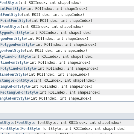
FontStyle
(int ROIIndex, int shapeIndex)
intFontStyle
(int ROIIndex, int shapeIndex)
ntFontStyle
(int ROIIndex, int shapeIndex)
tPointFontStyle
(int ROIIndex, int shapeIndex)
tFontStyle
(int ROIIndex, int shapeIndex)
lygonFontStyle
(int ROIIndex, int shapeIndex)
ygonFontStyle
(int ROIIndex, int shapeIndex)
tPolygonFontStyle
(int ROIIndex, int shapeIndex)
gonFontStyle
(int ROIIndex, int shapeIndex)
lylineFontStyle
(int ROIIndex, int shapeIndex)
ylineFontStyle
(int ROIIndex, int shapeIndex)
tPolylineFontStyle
(int ROIIndex, int shapeIndex)
lineFontStyle
(int ROIIndex, int shapeIndex)
ctangleFontStyle
(int ROIIndex, int shapeIndex)
tangleFontStyle
(int ROIIndex, int shapeIndex)
tRectangleFontStyle
(int ROIIndex, int shapeIndex)
angleFontStyle
(int ROIIndex, int shapeIndex)
ntStyle
(
FontStyle
fontStyle, int ROIIndex, int shapeIndex)
eFontStyle
(
FontStyle
fontStyle, int ROIIndex, int shapeIndex)