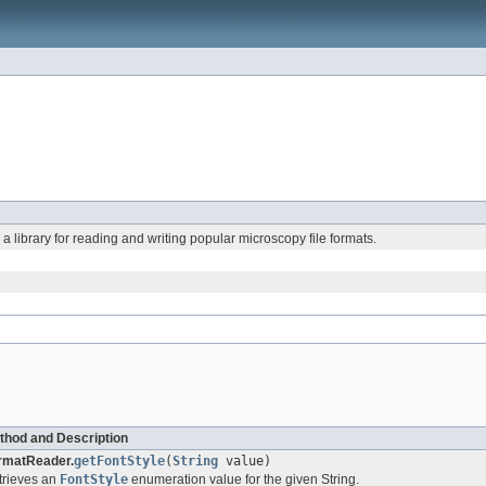
: a library for reading and writing popular microscopy file formats.
thod and Description
rmatReader.
getFontStyle
(
String
value)
trieves an
FontStyle
enumeration value for the given String.