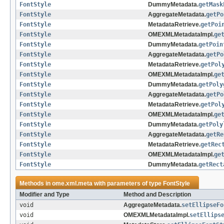
FontStyle
DummyMetadata.
getMask
FontStyle
AggregateMetadata.
getPo
FontStyle
MetadataRetrieve.
getPoi
FontStyle
OMEXMLMetadataImpl.
ge
FontStyle
DummyMetadata.
getPoin
FontStyle
AggregateMetadata.
getPo
FontStyle
MetadataRetrieve.
getPol
FontStyle
OMEXMLMetadataImpl.
ge
FontStyle
DummyMetadata.
getPoly
FontStyle
AggregateMetadata.
getPo
FontStyle
MetadataRetrieve.
getPol
FontStyle
OMEXMLMetadataImpl.
ge
FontStyle
DummyMetadata.
getPoly
FontStyle
AggregateMetadata.
getRe
FontStyle
MetadataRetrieve.
getRec
FontStyle
OMEXMLMetadataImpl.
ge
FontStyle
DummyMetadata.
getRect
Methods in
ome.xml.meta
with parameters of type
FontStyle
Modifier and Type
Method and Description
void
AggregateMetadata.
setEllipseFo
void
OMEXMLMetadataImpl.
setEllips