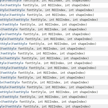
yle
(
FontStyle
fontStyle, int ROIIndex, int shapeIndex)
yle
(
FontStyle
fontStyle, int ROIIndex, int shapeIndex)
Style
(
FontStyle
fontStyle, int ROIIndex, int shapeIndex)
Style
(
FontStyle
fontStyle, int ROIIndex, int shapeIndex)
ontStyle
(
FontStyle
fontStyle, int ROIIndex, int shapeIndex)
e
(
FontStyle
fontStyle, int ROIIndex, int shapeIndex)
e
(
FontStyle
fontStyle, int ROIIndex, int shapeIndex)
yle
(
FontStyle
fontStyle, int ROIIndex, int shapeIndex)
tyle
(
FontStyle
fontStyle, int ROIIndex, int shapeIndex)
ntStyle
(
FontStyle
fontStyle, int ROIIndex, int shapeIndex)
(
FontStyle
fontStyle, int ROIIndex, int shapeIndex)
(
FontStyle
fontStyle, int ROIIndex, int shapeIndex)
le
(
FontStyle
fontStyle, int ROIIndex, int shapeIndex)
tyle
(
FontStyle
fontStyle, int ROIIndex, int shapeIndex)
ntStyle
(
FontStyle
fontStyle, int ROIIndex, int shapeIndex)
(
FontStyle
fontStyle, int ROIIndex, int shapeIndex)
(
FontStyle
fontStyle, int ROIIndex, int shapeIndex)
le
(
FontStyle
fontStyle, int ROIIndex, int shapeIndex)
Style
(
FontStyle
fontStyle, int ROIIndex, int shapeIndex)
ontStyle
(
FontStyle
fontStyle, int ROIIndex, int shapeIndex)
e
(
FontStyle
fontStyle, int ROIIndex, int shapeIndex)
e
(
FontStyle
fontStyle, int ROIIndex, int shapeIndex)
yle
(
FontStyle
fontStyle, int ROIIndex, int shapeIndex)