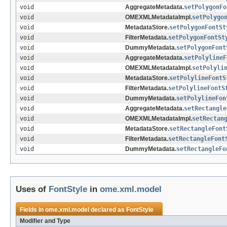
void
AggregateMetadata.
setPolygonFo
void
OMEXMLMetadataImpl.
setPolygo
void
MetadataStore.
setPolygonFontSt
void
FilterMetadata.
setPolygonFontSt
void
DummyMetadata.
setPolygonFont
void
AggregateMetadata.
setPolylineF
void
OMEXMLMetadataImpl.
setPolyli
void
MetadataStore.
setPolylineFontS
void
FilterMetadata.
setPolylineFontS
void
DummyMetadata.
setPolylineFon
void
AggregateMetadata.
setRectangle
void
OMEXMLMetadataImpl.
setRectan
void
MetadataStore.
setRectangleFont
void
FilterMetadata.
setRectangleFont
void
DummyMetadata.
setRectangleFo
Uses of
FontStyle
in
ome.xml.model
Fields in
ome.xml.model
declared as
FontStyle
Modifier and Type