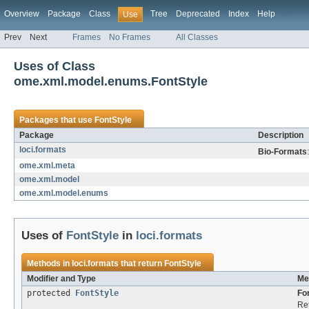
Overview
Package
Class
Tree
Deprecated
Index
Help
Use
Prev
Next
Frames
No Frames
All Classes
Uses of Class
ome.xml.model.enums.FontStyle
Packages that use
FontStyle
Package
Description
loci.formats
Bio-Formats
ome.xml.meta
ome.xml.model
ome.xml.model.enums
Uses of
FontStyle
in
loci.formats
Methods in
loci.formats
that return
FontStyle
Modifier and Type
Me
protected
FontStyle
Fo
Re