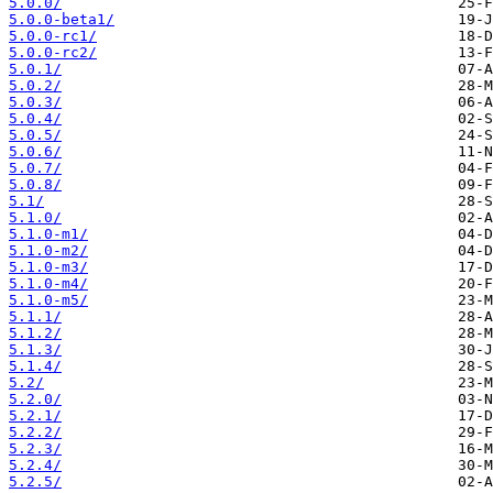
5.0.0/
5.0.0-beta1/
5.0.0-rc1/
5.0.0-rc2/
5.0.1/
5.0.2/
5.0.3/
5.0.4/
5.0.5/
5.0.6/
5.0.7/
5.0.8/
5.1/
5.1.0/
5.1.0-m1/
5.1.0-m2/
5.1.0-m3/
5.1.0-m4/
5.1.0-m5/
5.1.1/
5.1.2/
5.1.3/
5.1.4/
5.2/
5.2.0/
5.2.1/
5.2.2/
5.2.3/
5.2.4/
5.2.5/