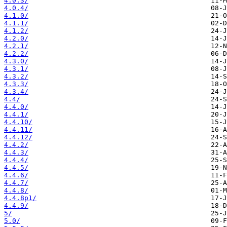
4.0.3/
4.0.4/
4.1.0/
4.1.1/
4.1.2/
4.2.0/
4.2.1/
4.2.2/
4.3.0/
4.3.1/
4.3.2/
4.3.3/
4.3.4/
4.4/
4.4.0/
4.4.1/
4.4.10/
4.4.11/
4.4.12/
4.4.2/
4.4.3/
4.4.4/
4.4.5/
4.4.6/
4.4.7/
4.4.8/
4.4.8p1/
4.4.9/
5/
5.0/