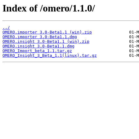
Index of /omero/1.1.0/
../
OMERO.importer 3.0-Beta1.1 (win).zip
OMERO.importer 3.0-Beta1.1.dmg
OMERO.insight 3.0-Beta1.1 (win).zip
OMERO.insight 3.0-Beta1.1.dmg
OMERO_Import_beta_1.1.tar.gz
OMERO_Insight_3_Beta_1.1(linux).tar.gz