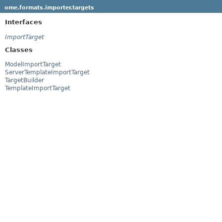
ome.formats.importer.targets
Interfaces
ImportTarget
Classes
ModelImportTarget
ServerTemplateImportTarget
TargetBuilder
TemplateImportTarget