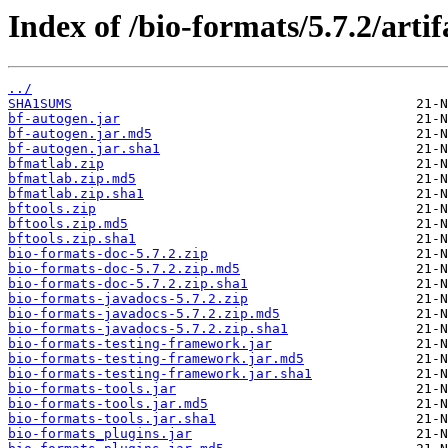
Index of /bio-formats/5.7.2/artif
../
SHA1SUMS
bf-autogen.jar
bf-autogen.jar.md5
bf-autogen.jar.sha1
bfmatlab.zip
bfmatlab.zip.md5
bfmatlab.zip.sha1
bftools.zip
bftools.zip.md5
bftools.zip.sha1
bio-formats-doc-5.7.2.zip
bio-formats-doc-5.7.2.zip.md5
bio-formats-doc-5.7.2.zip.sha1
bio-formats-javadocs-5.7.2.zip
bio-formats-javadocs-5.7.2.zip.md5
bio-formats-javadocs-5.7.2.zip.sha1
bio-formats-testing-framework.jar
bio-formats-testing-framework.jar.md5
bio-formats-testing-framework.jar.sha1
bio-formats-tools.jar
bio-formats-tools.jar.md5
bio-formats-tools.jar.sha1
bio-formats_plugins.jar