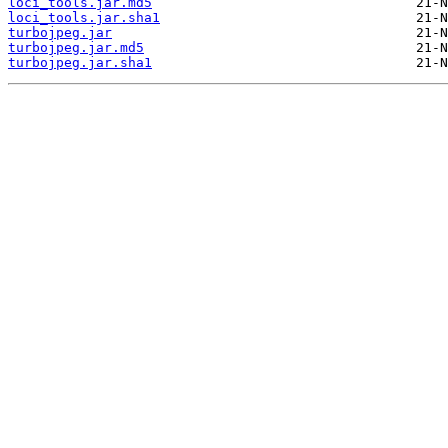
loci_tools.jar.md5
loci_tools.jar.sha1
turbojpeg.jar
turbojpeg.jar.md5
turbojpeg.jar.sha1